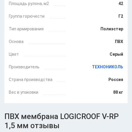
Площадь рулона, м2
42
свойствами
длительный срок службы
Группа горючести
Г2
Упаковка и хранение
Тип армирования
Полиэстер
Мембрана поставляется в рулонах шириной 2,10
метров, длина материала – 20 м. Хранить рулоны
Основа
ПВХ
необходимо в горизонтальном положении на
поддонах в сухом складском помещении. Во время
Цвет
Серый
хранения материал следует защищать от прямых
солнечных лучей и нагревательных приборов.
Производитель
ТЕХНОНИКОЛЬ
Страна производства
Россия
Вес в упаковки
88 кг
ПВХ мембрана LOGICROOF V-RP
1,5 мм отзывы