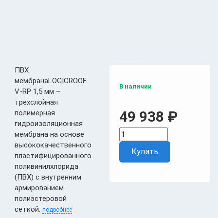
ПВХ
мембранаLOGICROOF
В наличии
V-RP 1,5 мм –
трехслойная
49 938
₽
полимерная
гидроизоляционная
мембрана на основе
высококачественного
Купить
пластифицированного
поливинилхлорида
(ПВХ) c внутренним
армированием
полиэстеровой
сеткой.
подробнее