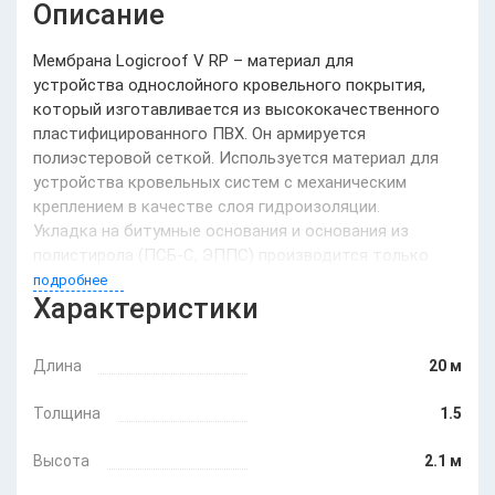
Описание
Мембрана Logicroof V RP – материал для
устройства однослойного кровельного покрытия,
который изготавливается из высококачественного
пластифицированного ПВХ. Он армируется
полиэстеровой сеткой. Используется материал для
устройства кровельных систем с механическим
креплением в качестве слоя гидроизоляции.
Укладка на битумные основания и основания из
полистирола (ПСБ-С, ЭППС) производится только
через разделительный слой.
подробнее
Характеристики
Преимущества
обладает высокой эластичностью
Длина
20 м
прочная
устойчива к температурным перепадам и УФ-
Толщина
1.5
излучению
в составе не имеет вредных примесей,
Высота
2.1 м
экологична
обладает высокими гидроизоляционными