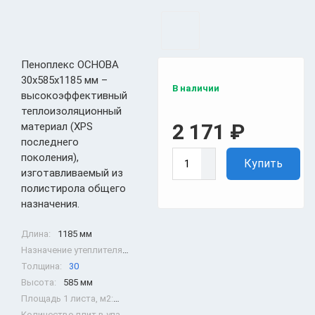
Пеноплекс ОСНОВА
30х585х1185 мм –
В наличии
высокоэффективный
теплоизоляционный
2 171
₽
материал (XPS
последнего
поколения),
Купить
изготавливаемый из
полистирола общего
назначения.
Длина:
1185 мм
Назначение утеплителя:
Для фасада
,
Для стен
,
Для потолка
,
Для 
Толщина:
30
Высота:
585 мм
Площадь 1 листа, м2:
0.6932
Количество плит в упаковке:
13