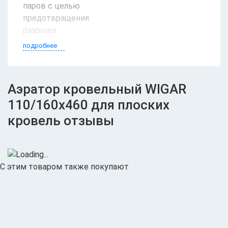
паров с целью
предотвращения
разрыва
кровельного
подробнее
покрытия.
Аэратор кровельный WIGAR
110/160х460 для плоских
кровель отзывы
С этим товаром также покупают