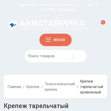
г. Евпатория, проезд Межквартальный, д.10, офис 11
+7(978) 100-40-60
0
КРЫМСКАЯ ГИДРОИЗОЛЯЦИОННАЯ КОМПАНИЯ
МЕНЮ
Крепеж
Телескопический
Главная
Крепёж
тарельчатый
/
/
/
крепеж
кровельный
Крепеж тарельчатый