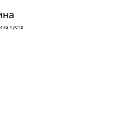
ина
ина пуста