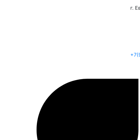
г. 
+7(