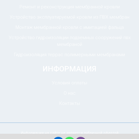
Ремонт и реконструкция мембранной кровли
Устройство эксплуатируемой кровли из ПВХ мембран
Монтаж мембранной кровли с имитацией фальца
Устройство гидроизоляции подземных сооружений пвх
мембраной
Гидроизоляция террас полимерными мембранами
ИНФОРМАЦИЯ
Условия оплаты
О нас
Контакты
Информация на сайте не является публичной офертой