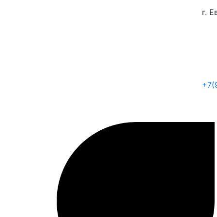
г. 
+7(