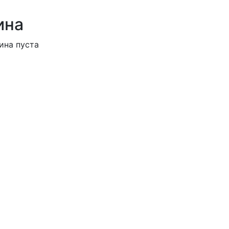
ина
ина пуста