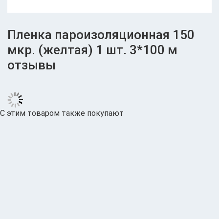
устойчива к температурным
перепадам и УФ-излучению
Пленка пароизоляционная 150
в составе не имеет вредных
примесей, экологична
мкр. (желтая) 1 шт. 3*100 м
обладает высокими
отзывы
гидроизоляционными свойствами
длительный срок службы
Основа
С этим товаром также покупают
высококачественный
пластифицированный поливинилхлорид
(ПВХ).