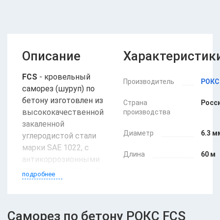
Описание
Характеристик
FCS
- кровельный
Производитель
РОКС
саморез (шуруп) по
бетону изготовлен из
Страна
Росс
высококачественной
производства
закаленной
Диаметр
6.3 м
углеродистой стали
марки SAE 1022, с
Длина
60 м
антикоррозионными
покрытиями XYLAN®,
подробнее
RUSPERT® TYPE II.
Саморез (шуруп) по
бетону применяется
Саморез по бетону РОКС FCS
при креплении к