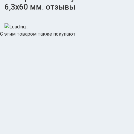
6,3x60 мм. отзывы
основанию из
бетона, пенобетона,
дерева.
С этим товаром также покупают